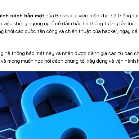
hính sách bảo mật
của Betvisa là việc triển khai hệ thống tư
àm việc không ngừng nghỉ để đảm bảo hệ thống tường lửa luôn
ng khỏi các cuộc tấn công và chiến thuật của hacker, ngay cả 
ng hệ thống bảo mật này và nhận được đánh giá cao từ các chu
 và mong muốn học hỏi cách chúng tôi xây dựng và vận hành 