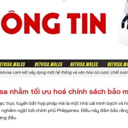
etvisa cam kết xây dựng một hệ thống và văn hóa cá cược chất lượ
sa nhằm tối ưu hoá chính sách bảo 
c trực tuyến bất hợp pháp mà là một nhà cái minh bạch và h
nghiêm ngặt bởi chính phủ Philippines. Điều này đảm bảo rằng
àng đầu.