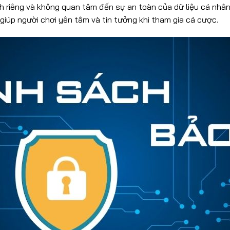
 ích riêng và không quan tâm đến sự an toàn của dữ liệu cá nhâ
giúp người chơi yên tâm và tin tưởng khi tham gia cá cược.