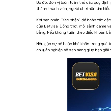
Do đó, đơn vị luôn tuân thủ các quy định 
thành thành viên, người chơi nên tìm hiểu
Khi bạn nhấn “Xác nhận” để hoàn tất việc
của Betvisa. Đồng thời, mỗi sảnh game và
bằng. Nếu không tuân theo điều khoản b
Nếu gặp sự cố hoặc khó khăn trong quá tr
chuyên nghiệp sẽ sẵn sàng giúp bạn giải