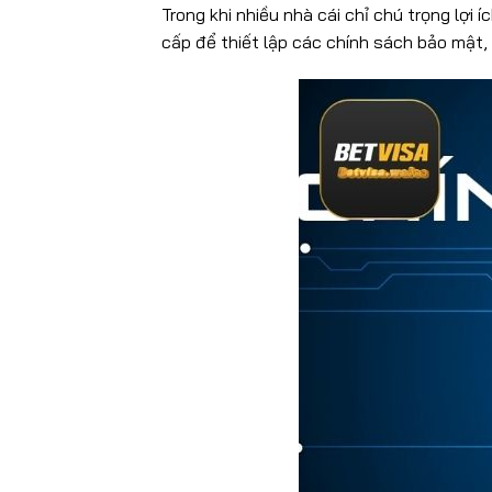
Trong khi nhiều nhà cái chỉ chú trọng lợi
cấp để thiết lập các chính sách bảo mật, 