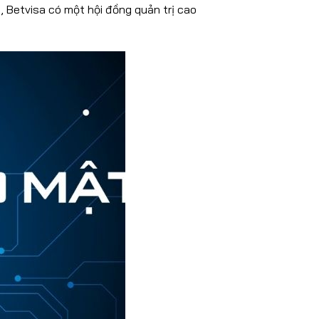
n, Betvisa có một hội đồng quản trị cao