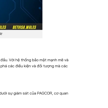
ặt
 đầu. Với hệ thống bảo mật mạnh mẽ và
phá các điều kiện và đối tượng mà các
g dưới sự giám sát của PAGCOR, cơ quan