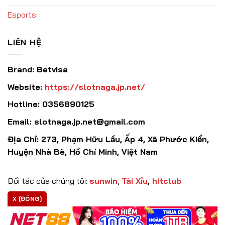
Esports
LIÊN HỆ
Brand: Betvisa
Website:
https://slotnaga.jp.net/
Hotline: 0356890125
Email:
slotnaga.jp.net@gmail.com
Địa Chỉ: 273, Phạm Hữu Lầu, Ấp 4, Xã Phước Kiển,
Huyện Nhà Bè, Hồ Chí Minh, Việt Nam
Đối tác của chúng tôi:
sunwin
,
Tài Xỉu
,
hitclub
X [ĐÓNG]