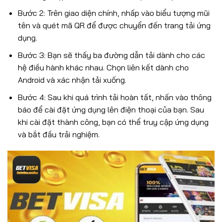
Bước 2: Trên giao diện chính, nhấp vào biểu tượng mũi
tên và quét mã QR để được chuyển đến trang tải ứng
dụng.
×
Bước 3: Bạn sẽ thấy ba đường dẫn tải dành cho các
hệ điều hành khác nhau. Chọn liên kết dành cho
Android và xác nhận tải xuống.
BETVISA
Bước 4: Sau khi quá trình tải hoàn tất, nhấn vào thông
báo để cài đặt ứng dụng lên điện thoại của bạn. Sau
khi cài đặt thành công, bạn có thể truy cập ứng dụng
và bắt đầu trải nghiệm.