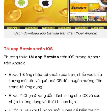
Cách download app Betvisa trên điện thoại Android
Tải app Betvisa trên iOS
Phương thức
tải app Betvisa
trên iOS tương tự như
trên Android:
Bước 1: Đăng nhập tài khoản của bạn, nhấp vào biểu
tượng mũi tên và quét mã QR để chuyển hướng đến
trang tải ứng dụng.
Bước 2: Chọn đường dẫn dành riêng cho iOS và xác
nhận tải ứng dụng về thiết bị của bạn.
Bước 3: Sau khi tải xong, mở iTunes để kiểm tra độ