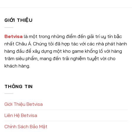
GIỚI THIỆU
Betvisa
là một trong những điểm đến giải trí uy tín bậc
nhất Châu Á. Chúng tôi đã hợp tác với các nhà phát hành
hàng đầu để xây dựng một kho game khổng lồ với hàng
trăm siêu phẩm, mang đến trải nghiệm tuyệt vời cho
khách hàng.
THÔNG TIN
Giới Thiệu Betvisa
Liên Hệ Betvisa
Chính Sách Bảo Mật